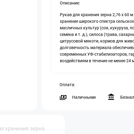
Описание:
Рукав для хранения зерна 2,76 х 60 
хранение широкого спектра сельскох
масличных культур (соя, кукуруза, п
семена и т. д.), силоса (трава, сахарн
цитрусовой мякоти, кормов для жив
долговечность материала обеспечив
современных УФ-стабилизаторов, г
воздействиям в течение не менее 24 
Оплата:
Наличными
Безна
ля хранения зерна