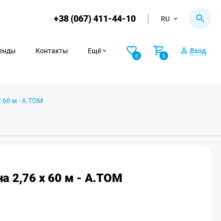
+38 (067) 411-44-10
RU
енды
Контакты
Ещё
Вход
0
0
 60 м - A.TOM
а 2,76 х 60 м - A.TOM