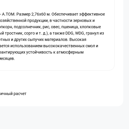
м - A.TOM. Размер 2,76х60 м. Обеспечивает эффективное
озяйственной продукции, в частности зерновых и
опкорн, подсолнечник, рис, овес, пшеница, хлопковые
ый тростник, сорго и т. д.), а также DDG, WDG, гранул из
отных и других сыпучих материалов. Высокая
ается использованием высококачественных смол и
арантирующих устойчивость к атмосферным
месяцев.
личный расчет