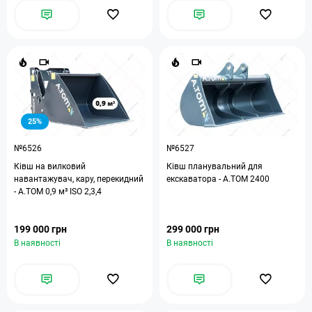
25%
№6526
№6527
Ківш на вилковий
Ківш планувальний для
навантажувач, кару, перекидний
екскаватора - А.ТОМ 2400
- А.ТОМ 0,9 м³ ISO 2,3,4
199 000 грн
299 000 грн
В наявності
В наявності