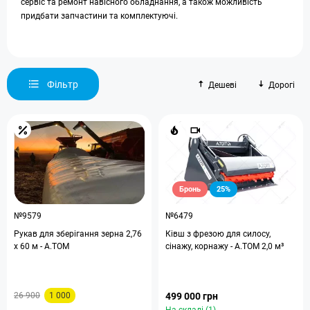
сервіс та ремонт навісного обладнання, а також можливість
придбати запчастини та комплектуючі.
Фільтр
Дешеві
Дорогі
Бронь
25%
№9579
№6479
Рукав для зберігання зерна 2,76
Ківш з фрезою для силосу,
х 60 м - A.TOM
сінажу, корнажу - A.TOM 2,0 м³
26 900
1 000
499 000 грн