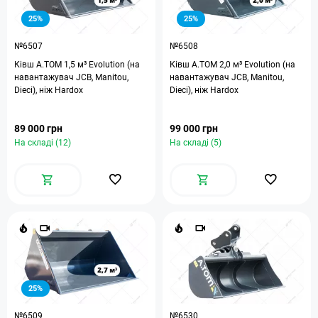
25%
25%
№6507
№6508
Ківш A.TOM 1,5 м³ Evolution (на
Ківш A.TOM 2,0 м³ Evolution (на
навантажувач JCB, Manitou,
навантажувач JCB, Manitou,
Dieci), ніж Hardox
Dieci), ніж Hardox
89 000 грн
99 000 грн
На складі (12)
На складі (5)
25%
№6509
№6530