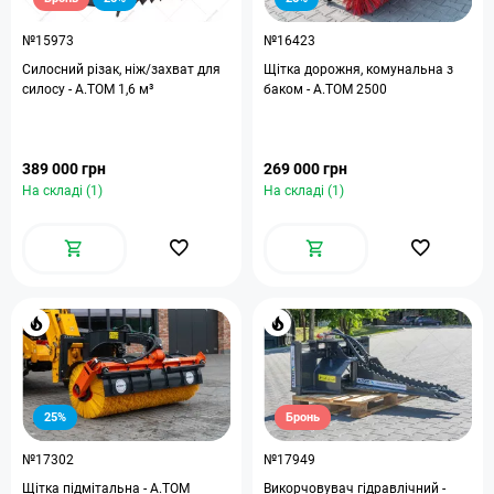
№15973
№16423
Силосний різак, ніж/захват для
Щітка дорожня, комунальна з
силосу - А.ТОМ 1,6 м³
баком - А.ТОМ 2500
389 000 грн
269 000 грн
На складі (1)
На складі (1)
25%
Бронь
№17302
№17949
Щітка підмітальна - A.TOM
Викорчовувач гідравлічний -