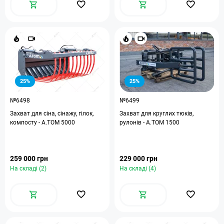
25%
25%
№6498
№6499
Захват для сіна, сінажу, гілок,
Захват для круглих тюків,
компосту - A.TOM 5000
рулонів - А.ТОМ 1500
259 000 грн
229 000 грн
На складі (2)
На складі (4)