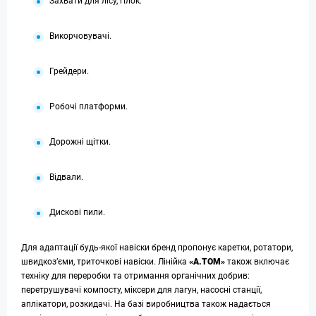
Захвати для лісу, гілок.
Викорчовувачі.
Грейдери.
Робочі платформи.
Дорожні щітки.
Відвали.
Дискові пили.
Для адаптації будь-якої навіски бренд пропонує каретки, ротатори,
швидкоз’єми, триточкові навіски. Лінійка
«А.ТОМ»
також включає
техніку для переробки та отримання органічних добрив:
перетрушувачі компосту, міксери для лагун, насосні станції,
аплікатори, розкидачі. На базі виробництва також надається