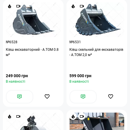
№6528
№6531
Ківш екскаваторний - A.TOM 0.8
Ківш скельний для екскаваторів
м³
- A.TOM 2,0 м³
249 000 грн
599 000 грн
В наявності
В наявності