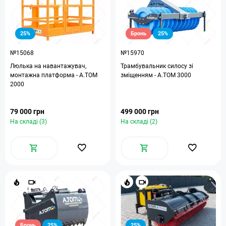
25%
Бронь
25%
№15068
№15970
Люлька на навантажувач,
Трамбувальник силосу зі
монтажна платформа - А.ТОМ
зміщенням - А.ТОМ 3000
2000
79 000 грн
499 000 грн
На складі (3)
На складі (2)
Бронь
25%
25%