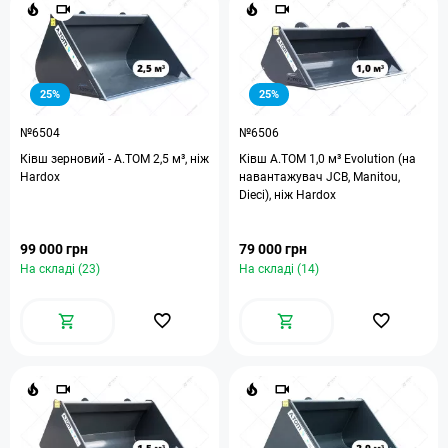
25%
25%
№6504
№6506
Ківш зерновий - A.TOM 2,5 м³, ніж
Ківш A.TOM 1,0 м³ Evolution (на
Hardox
навантажувач JCB, Manitou,
Dieci), ніж Hardox
99 000 грн
79 000 грн
На складі (23)
На складі (14)