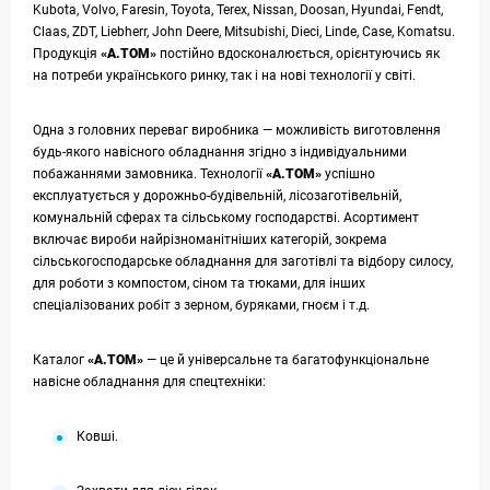
Kubota, Volvo, Faresin, Toyota, Terex, Nissan, Doosan, Hyundai, Fendt,
Claas, ZDT, Liebherr, John Deere, Mitsubishi, Dieci, Linde, Case, Komatsu.
Продукція
«А.ТОМ»
постійно вдосконалюється, орієнтуючись як
на потреби українського ринку, так і на нові технології у світі.
Одна з головних переваг виробника — можливість виготовлення
будь-якого навісного обладнання згідно з індивідуальними
побажаннями замовника. Технології
«А.ТОМ»
успішно
експлуатується у дорожньо-будівельній, лісозаготівельній,
комунальній сферах та сільському господарстві. Асортимент
включає вироби найрізноманітніших категорій, зокрема
сільськогосподарське обладнання для заготівлі та відбору силосу,
для роботи з компостом, сіном та тюками, для інших
спеціалізованих робіт з зерном, буряками, гноєм і т.д.
Каталог
«А.ТОМ»
— це й універсальне та багатофункціональне
навісне обладнання для спецтехніки:
Ковші.