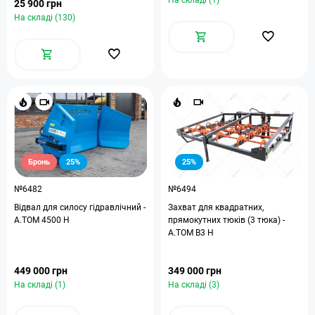
На складі (1)
25 900 грн
На складі (130)
Бронь
25%
25%
№6482
№6494
Відвал для силосу гідравлічний -
Захват для квадратних,
А.ТОМ 4500 H
прямокутних тюків (3 тюка) -
A.TOM B3 H
449 000 грн
349 000 грн
На складі (1)
На складі (3)