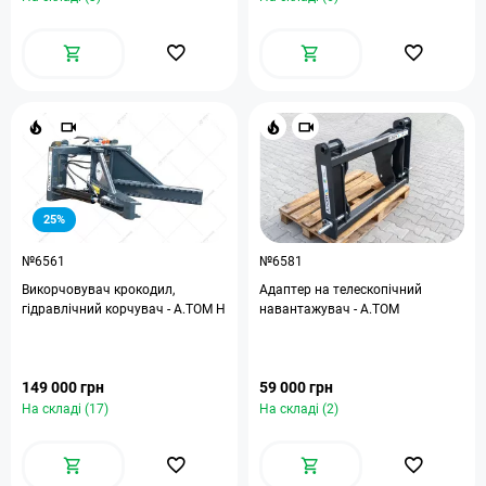
25%
№6561
№6581
Викорчовувач крокодил,
Адаптер на телескопічний
гідравлічний корчувач - A.TOM H
навантажувач - A.TOM
149 000 грн
59 000 грн
На складі (17)
На складі (2)