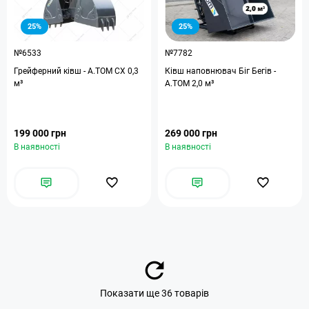
25%
25%
№6533
№7782
Грейферний ківш - A.TOM CX 0,3
Ківш наповнювач Біг Бегів -
м³
А.ТОМ 2,0 м³
199 000 грн
269 000 грн
В наявності
В наявності
Показати ще 36 товарів