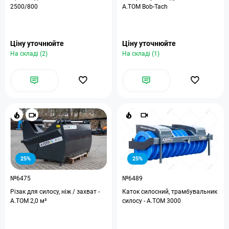
2500/800
A.TOM Bob-Tach
Ціну уточнюйте
Ціну уточнюйте
На складі (2)
На складі (1)
25%
25%
№6475
№6489
Різак для силосу, ніж / захват -
Каток силосний, трамбувальник
А.ТОМ 2,0 м³
силосу - А.ТОМ 3000