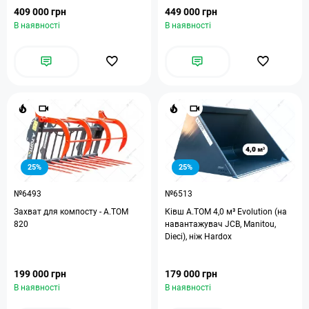
409 000 грн
449 000 грн
В наявності
В наявності
25%
25%
№6493
№6513
Захват для компосту - A.TOM
Ківш A.TOM 4,0 м³ Evolution (на
820
навантажувач JCB, Manitou,
Dieci), ніж Hardox
199 000 грн
179 000 грн
В наявності
В наявності