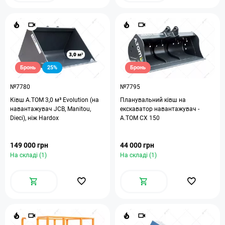
Бронь
25%
Бронь
№7780
№7795
Ківш A.TOM 3,0 м³ Evolution (на
Планувальний ківш на
навантажувач JCB, Manitou,
екскаватор навантажувач -
Dieci), ніж Hardox
A.TOM CX 150
149 000 грн
44 000 грн
На складі (1)
На складі (1)