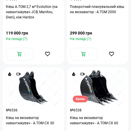
Ківш A.TOM 2,7 м³ Evolution (на
Поворотний планувальний ківш
навантажувач JCB, Manitou,
на екскаватор - A.TOM 2000
Dieci), ніж Hardox
119 000 грн
299 000 грн
На складі (7)
На складі (1)
Бронь
№6536
№6538
Ківш на екскаватор
Ківш на екскаватор
навантажувач - A.TOM CX 30
навантажувач - A.TOM CX 60