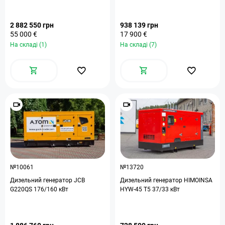
2 882 550 грн
938 139 грн
55 000 €
17 900 €
На складі (1)
На складі (7)
№10061
№13720
Дизельний генератор JCB
Дизельний генератор HIMOINSA
G220QS 176/160 кВт
HYW-45 T5 37/33 кВт