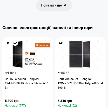
Показати ще
Сонячні електростанції, панелі та інвертори
№18541
№15377
Сонячна панель Tongwei
Сонячна панель TongWei
TWMND-78HD N-type Bificial 640
TWMND-72HD590W N-type Bificial
Вт
590 Вт
5 390 грн
5 340 грн
На складі (777)
На складі (52)