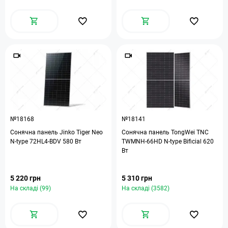
№18168
№18141
Сонячна панель Jinko Tiger Neo
Сонячна панель TongWei TNC
N-type 72HL4-BDV 580 Вт
TWMNH-66HD N-type Bificial 620
Вт
5 220 грн
5 310 грн
На складі (99)
На складі (3582)