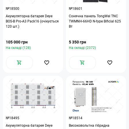
№18500
№18601
Акумуляторна батарея Deye
Сонячна панель TongWei TNC
BOS-B Pro-A3 Pack16 (очікується
TWMNH-66HD N-type Bificial 625
120 шт.)
Вт
105 000 грн
5 350 грн
На складі (128)
На складі (2372)
№18495
№18514
Акумуляторна батарея Deye
Високовольтна гібридна