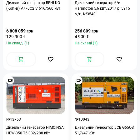
Дизельний генератор REHLKO
Дизельний генератор б/в
(Kohler) V770C2IV 616/560 кВт
Harrington 5,6 кВт, 2017 р. 5915
м/г., №3540
6 808 059 грн
256 809 грн
129 900 €
4 900 €
На складі (1)
На складі (1)
№13753
№10043
Дизельний генератор HIMOINSA
Дизельний генератор JCB G65QS
HFW-350 T5 332/288 кВт
51,7/47 кВт