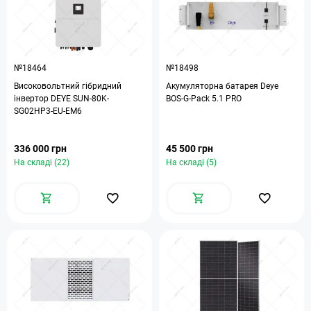
№18464
№18498
Високовольтний гібридний
Акумуляторна батарея Deye
інвертор DEYE SUN-80K-
BOS-G-Pack 5.1 PRO
SG02HP3-EU-EM6
336 000 грн
45 500 грн
На складі (22)
На складі (5)