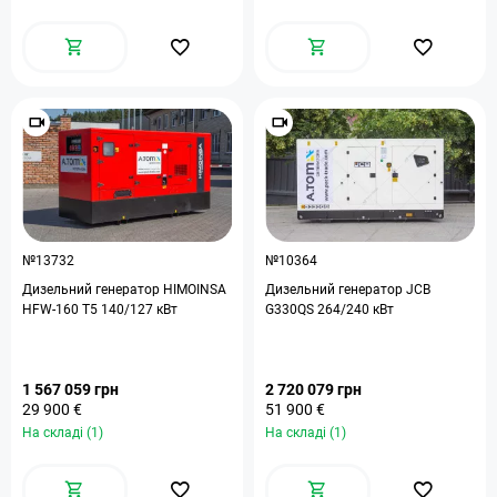
№13732
№10364
Дизельний генератор HIMOINSA
Дизельний генератор JCB
HFW-160 T5 140/127 кВт
G330QS 264/240 кВт
1 567 059 грн
2 720 079 грн
29 900 €
51 900 €
На складі (1)
На складі (1)