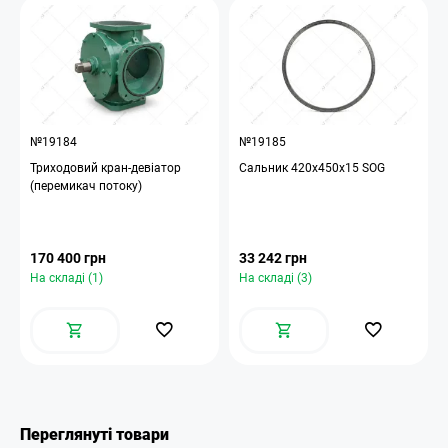
№19184
№19185
Триходовий кран-девіатор
Сальник 420х450х15 SOG
(перемикач потоку)
170 400 грн
33 242 грн
На складі (1)
На складі (3)
Переглянуті товари