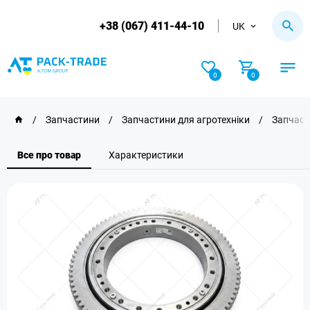
+38 (067) 411-44-10
UK
0
0
/
Запчастини
/
Запчастини для агротехніки
/
Запчаст
Все про товар
Характеристики