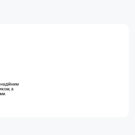
и надійним
иком, а
ми.