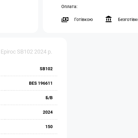
Оплата:
Готівкою
Безготів
Epiroc SB102 2024 р.
SB102
BES 196611
Б/В
2024
150