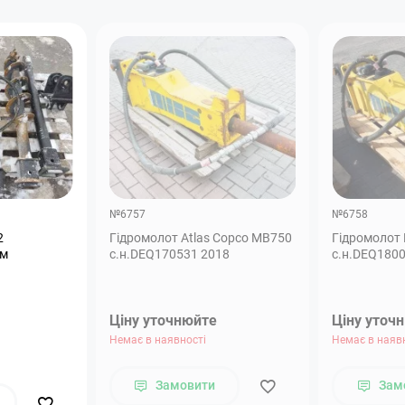
№6757
№6758
2
Гідромолот Atlas Copco MB750
Гідромолот 
мм
с.н.DEQ170531 2018
с.н.DEQ1800
Ціну уточнюйте
Ціну уточ
Немає в наявності
Немає в наяв
Замовити
Зам