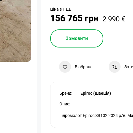
Ціна з ПДВ
156 765 грн
2 990 €
Замовити
В обране
Зат
Бренд:
Epiroc (Швеція)
Опис:
Гідромолот Epiroc SB102 2024 р/в. М