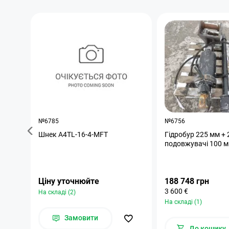
№6785
№6756
Шнек A4TL-16-4-MFT
Гідробур 225 мм + 
подовжувачі 100 
Ціну уточнюйте
188 748 грн
3 600 €
На складі (2)
На складі (1)
Замовити
До кошику