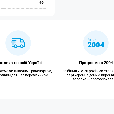
69
ставка по всій Україні
Працюємо з 2004
яємо як власним транспортом,
За більш ніж 20 років ми стал
зручним для Вас перевізником
партнером, відомим виробн
головне — професіонала