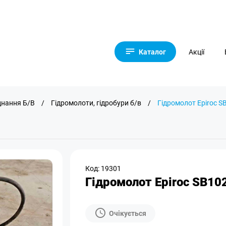
Каталог
Акції
днання Б/В
/
Гідромолоти, гідробури б/в
/
Гідромолот Epiroc S
Код: 19301
Гідромолот Epiroc SB102
Очікується