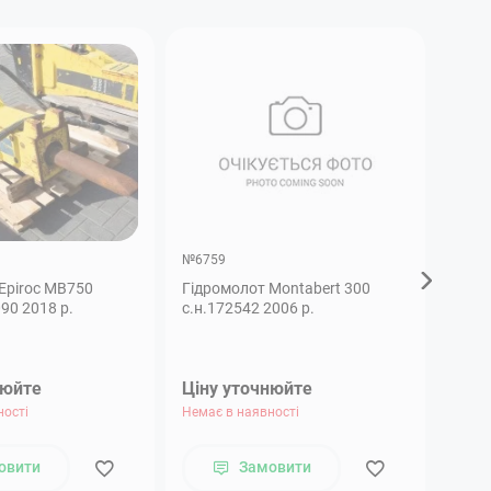
№6759
№680
Epiroc MB750
Гідромолот Montabert 300
Гідр
90 2018 р.
с.н.172542 2006 р.
нюйте
Ціну уточнюйте
Ціну
ності
Немає в наявності
Немає
овити
Замовити