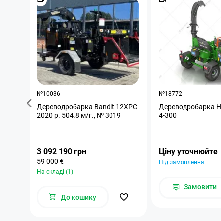
№10036
№18772
Дереводробарка Bandit 12XPC
Дереводробарка H
2020 р. 504.8 м/г., № 3019
4-300
3 092 190 грн
Ціну уточнюйте
59 000 €
Під замовлення
На складі (1)
Замовити
До кошику