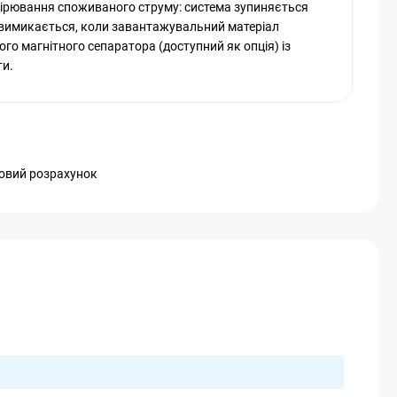
ірювання споживаного струму: система зупиняється
 вимикається, коли завантажувальний матеріал
го магнітного сепаратора (доступний як опція) із
ти.
ковий розрахунок