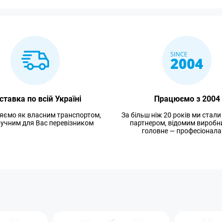
ставка по всій Україні
Працюємо з 2004
яємо як власним транспортом,
За більш ніж 20 років ми стал
зручним для Вас перевізником
партнером, відомим виробн
головне — професіонала