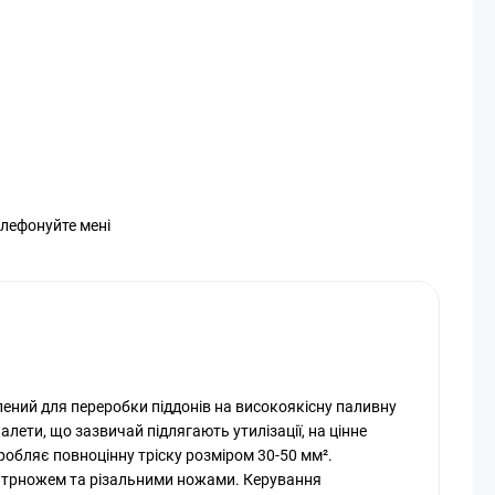
елефонуйте мені
ений для переробки піддонів на високоякісну паливну
алети, що зазвичай підлягають утилізації, на цінне
обляє повноцінну тріску розміром 30-50 мм².
трножем та різальними ножами. Керування