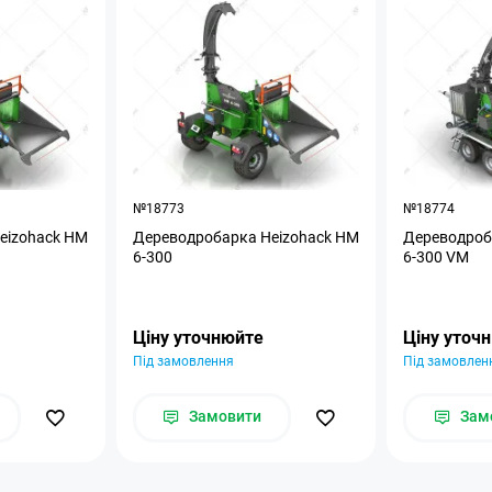
№18773
№18774
eizohack HM
Дереводробарка Heizohack HM
Дереводроб
6-300
6-300 VM
Ціну уточнюйте
Ціну уточ
Під замовлення
Під замовлен
Замовити
Зам