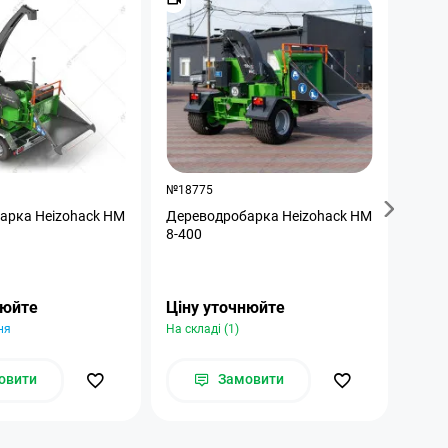
№18775
№187
арка Heizohack HM
Дереводробарка Heizohack HM
Дере
8-400
6-30
нюйте
Ціну уточнюйте
Ціну
ня
На складі (1)
Під з
овити
Замовити