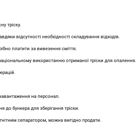
ну тріску.
авдяки відсутності необхідності складування відходів.
рібно платити за вивезення сміття.
раціональному використанню отриманої тріски для опалення.
ерацій.
навантаження на персонал.
я до бункера для зберігання тріски.
агнітним сепаратором, можна вигідно продати.