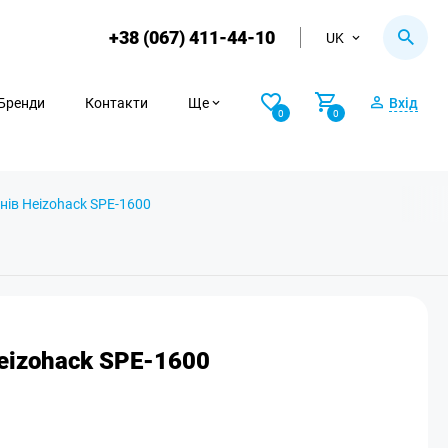
+38 (067) 411-44-10
UK
Бренди
Контакти
Ще
Вхід
0
0
нів Heizohack SPE-1600
eizohack SPE-1600