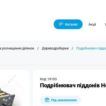
Каталог
Акції
 та розчищення ділянок
/
Дереводробарки
/
Подрібнювач піддо
Код: 19103
Подрібнювач піддонів H
Під замовлення