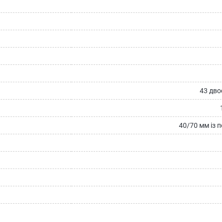
43 дво
40/70 мм із