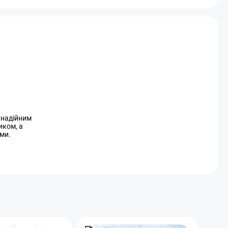
и надійним
иком, а
ми.