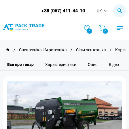
+38 (067) 411-44-10
UK
0
0
/
Спецтехніка і Агротехніка
/
Сільгосптехніка
/
Кормоз
Все про товар
Характеристики
Опис
Відео