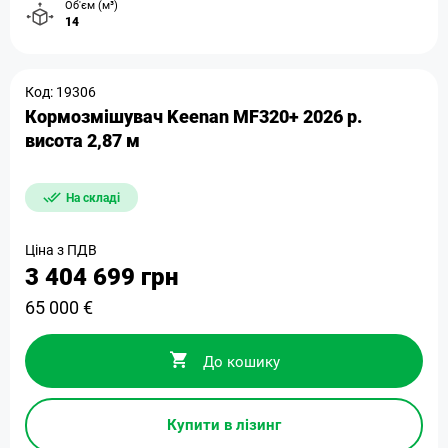
Об'єм (м³)
14
Код: 19306
Кормозмішувач Keenan MF320+ 2026 р.
висота 2,87 м
На складі
Ціна з ПДВ
3 404 699 грн
65 000 €
До кошику
Купити в лізинг