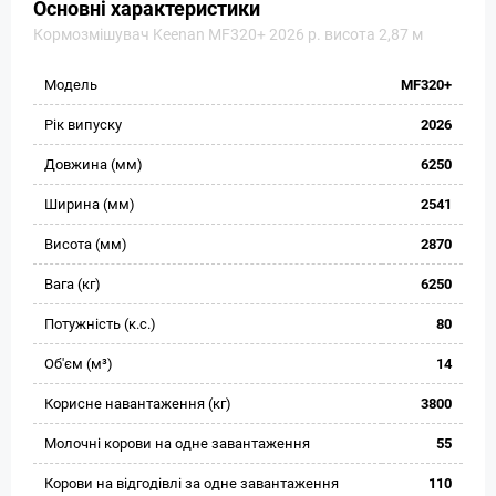
Основні характеристики
Кормозмішувач Keenan MF320+ 2026 р. висота 2,87 м
Модель
MF320+
Рік випуску
2026
Довжина (мм)
6250
Ширина (мм)
2541
Висота (мм)
2870
Вага (кг)
6250
Потужність (к.с.)
80
Об'єм (м³)
14
Корисне навантаження (кг)
3800
Молочні корови на одне завантаження
55
Корови на відгодівлі за одне завантаження
110