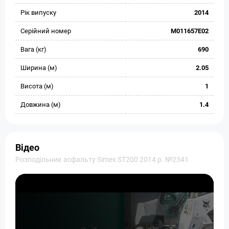
Рік випуску
2014
Серійний номер
M011657E02
Вага (кг)
690
Ширина (м)
2.05
Висота (м)
1
Довжина (м)
1.4
Відео
Розподільник асфальту Simex ST200 2014 р. №2341