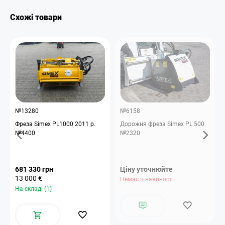
Схожі товари
№13280
№6158
Фреза Simex PL1000 2011 р.
Дорожня фреза Simex PL 500
№4400
№2320
681 330 грн
Ціну уточнюйте
13 000 €
Немає в наявності
На складі (1)