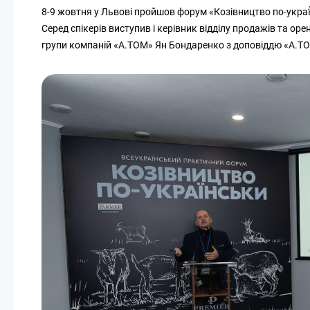
8-9 жовтня у Львові пройшов форум «Козівництво по-украї́
Серед спікерів виступив і керівник відділу продажів та ор
групи компаній «А.ТОМ» Ян Бондаренко з доповіддю «А.Т