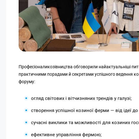
Професіоналикозівництва обговорили найактуальніші питан
практичними порадами й секретами успішного ведення кози
форуму:
огляд світових і вітчизняних трендів у галузі;
створення успішної козиної ферми — від ідеї до 
сучасні виклики та можливості для козиних гос
ефективне управління фермою;