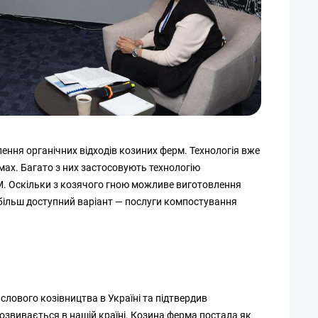
ення органічних відходів козиних ферм. Технологія вже
мах. Багато з них застосовують технологію
. Оскільки з козячого гною можливе виготовлення
 більш доступний варіант — послуги компостування
лового козівництва в Україні та підтвердив
 розвивається в нашій країні. Козина ферма постала як