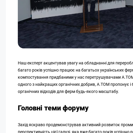
Наш експерт акцентував увагу на обладнанні для переробл
багато років успішно працює на багатьох українських фер
компостування придбаними у нас перетрушувачами А.ТОМ
одного з найкращих органічних добрив, А.ТОМ пропонує і
органічних відходів для ферм будь-якого масштабу.
Головні
теми
форуму
Захід яскраво продемонстрував активний розвиток промис
перспективність цієї галузі, яка вже багато років успішно