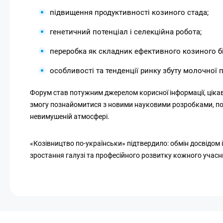
підвищення продуктивності козиного стада;
генетичний потенціал і селекційна робота;
переробка як складник ефективного козиного бі
особливості та тенденції ринку збуту молочної п
Форум став потужним джерелом корисної інформації, цікав
змогу познайомитися з новими науковими розробками, под
невимушеній атмосфері.
«Козівництво по-українськи» підтвердило: обмін досвідом
зростання галузі та професійного розвитку кожного учасн