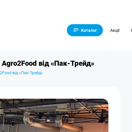
Каталог
Акції
 Agro2Food від «Пак-Трейд»
2Food від «Пак-Трейд»