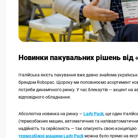
Новинки пакувальних рішень від
Італійська якість пакування вже давно знайома українськ
брендом Robopac. Щороку ми поповнюємо асортимент нов
потреби динамічного ринку. У час блекаутів — акцент на а
відповідного обладнання.
Абсолютна новинка на ринку —
Lady Pack
, ще один італі
(термозбіжних машин, автоматичних та напівавтоматичних
надійність та серйозність — так описують свою концепцію 
термозбіжні машини Lady Pack
можна було прямо на експ