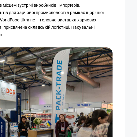
місцем зустрічі виробників, імпортерів,
єнтів для харчової промисловості в рамках щорічної
WorldFood Ukraine — головна виставка харчових
а, присвячена складській логістиці. Пакувальні
».