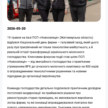
2026-05-20
19 травня на базі ПСП «Новоселиця» (Житомирська область)
відбувся Національний день ферми — галузевий захід, який цього
разу був присвячений не тільки технологіям майбутнього, а й
реальній історії трансформації українського молочного
господарства. Ключовим фокусом події став шлях ПСП
«Новоселиця» — від звичайного господарства з прив’язним
утриманням ВРХ до сучасного молочного комплексу на 800 корів
із впровадженими технологічними рішеннями та новими
підходами до організації виробництва.
Команда господарства детально поділилася практичним досвідом
поступової модернізації: як приймалися рішення про
реконструкцію старих приміщень, як змінювалася виробнича
логіка ферми, та які інновації впроваджувалися поетапно без
різкого «перезапуску» виробництва. Учасники заходу мали