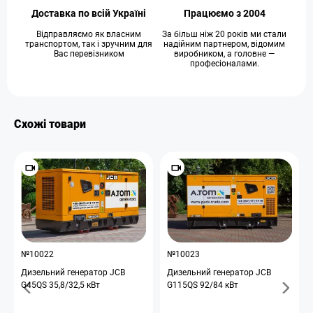
Доставка по всій Україні
Працюємо з 2004
Відправляємо як власним
За більш ніж 20 років ми стали
транспортом, так і зручним для
надійним партнером, відомим
Вас перевізником
виробником, а головне —
професіоналами.
Схожі товари
№10022
№10023
Дизельний генератор JCB
Дизельний генератор JCB
G45QS 35,8/32,5 кВт
G115QS 92/84 кВт