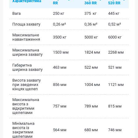
Характеристика
RR
360 RR
520 RR
Вага
250 кг
375 кг
445 кг
Площа захвату
0,26 м²
0,36 м²
0,52 м²
Максимальне
3500 кг
5000 кг
6000 кг
навантаження
Максимальна
1503 мм
1824 мм
2268 мм
ширина захвату
Габаритна
463 мм
522 мм
521 мм
ширина захвату
Висота захвату
при зведених
856 мм
1004 мм
1121 мм
кінцях щелеп
Максимальна
висота з
757 мм
789 мм
815 мм
відкритими
щелепами
Мінімальна
висота із
564 мм
680 мм
746 мм
закритими
щелепами