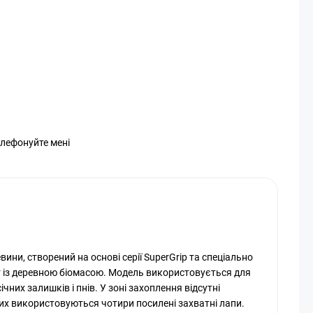
елефонуйте мені
евини, створений на основі серії SuperGrip та спеціально
 із деревною біомасою. Модель використовується для
чних залишків і пнів. У зоні захоплення відсутні
их використовуються чотири посилені захватні лапи.