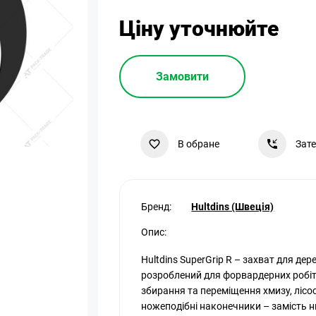
Ціну уточнюйте
Замовити
В обране
Зат
Бренд:
Hultdins (Швеція)
Опис:
Hultdins SuperGrip R – захват для дер
розроблений для форвардерних робіт
збирання та переміщення хмизу, лісосі
ножеподібні наконечники – замість н