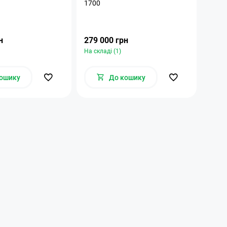
1700
чага
Wood
н
279 000 грн
Ціну
На складі (1)
Під з
ошику
До кошику