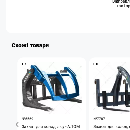
Відправл
так і 
Схожі товари
№6569
№7787
Захват для колод, лісу - А.ТОМ
Захват для колод, 