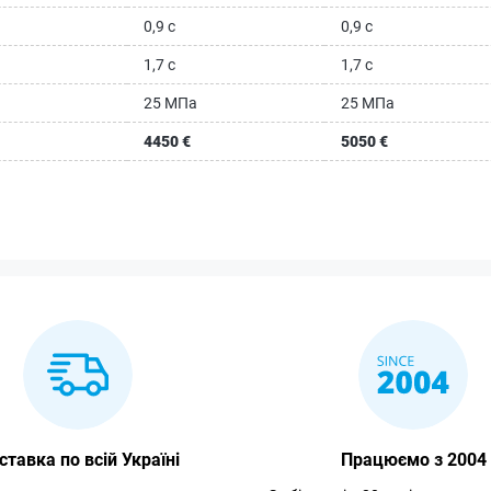
0,9 с
0,9 с
1,7 с
1,7 с
25 МПа
25 МПа
4450 €
5050 €
ставка по всій Україні
Працюємо з 2004