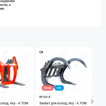
и надійним
иком, а
ми.
Бронь
25%
№16018
№162
олод, лісу - A.TOM
Захват для колод, лісу - А.ТОМ
Захва