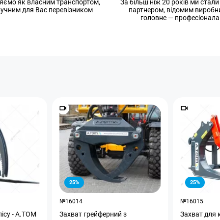
яємо як власним транспортом,
За більш ніж 20 років ми стал
зручним для Вас перевізником
партнером, відомим виробн
головне — професіонала
25%
25%
№16014
№16015
лісу - А.ТОМ
Захват грейферний з
Захват для к