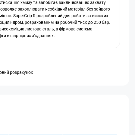
 стискання хмизу та запобігає заклинюванню захвату
а дозволяє захоплювати необхідний матеріал без зайвого
омішок. SuperGrip R розроблений для роботи за високих
оциліндром, розрахованим на робочий тиск до 250 бар.
 високоміцна листова сталь, а фірмова система
фти в шарнірних з'єднаннях.
ковий розрахунок