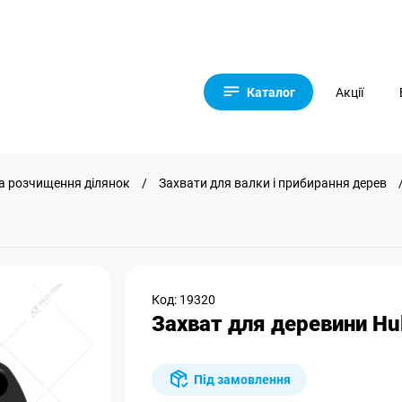
Каталог
Акції
 та розчищення ділянок
/
Захвати для валки і прибирання дерев
Код: 19320
Захват для деревини Hul
Під замовлення