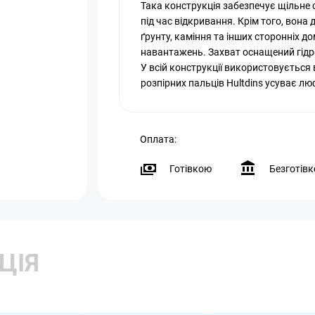
Така конструкція забезпечує щільне
під час відкривання. Крім того, вон
ґрунту, каміння та інших сторонніх д
навантажень. Захват оснащений гідр
У всій конструкції використовується
розпірних пальців Hultdins усуває лю
Оплата:
Готівкою
Безготів
ЦІЯ