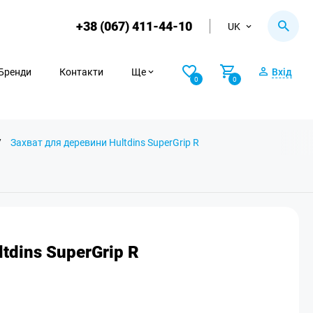
+38 (067) 411-44-10
UK
Бренди
Контакти
Ще
Вхід
0
0
/
Захват для деревини Hultdins SuperGrip R
tdins SuperGrip R