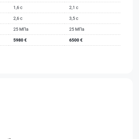
1,6 с
2,1 с
2,6 с
3,5 с
25 МПа
25 МПа
5980 €
6500 €