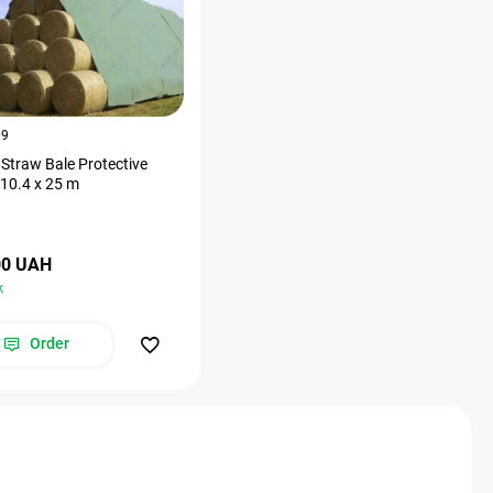
09
Straw Bale Protective
 10.4 х 25 m
00 UAH
k
Order