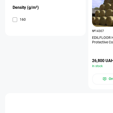
Density (g/m²)
160
№14307
EDILFLOOR H
Protective Co
26,800 UA
In stock
Or