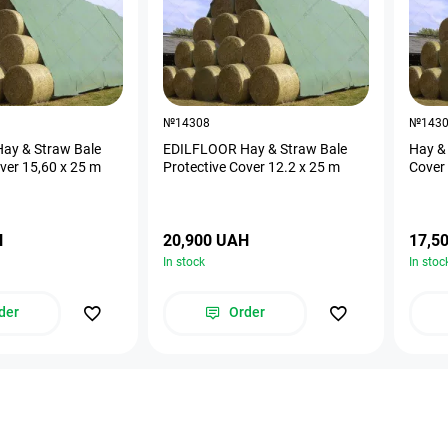
№14308
№143
ay & Straw Bale
EDILFLOOR Hay & Straw Bale
Hay & 
ver 15,60 х 25 m
Protective Cover 12.2 х 25 m
Cover
H
20,900 UAH
17,5
In stock
In stoc
der
Order