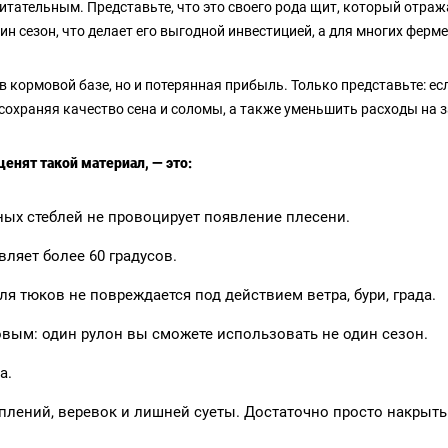
итательным. Представьте, что это своего рода щит, который отража
ин сезон, что делает его выгодной инвестицией, а для многих фер
в кормовой базе, но и потерянная прибыль. Только представьте: есл
сохраняя качество сена и соломы, а также уменьшить расходы на 
енят такой материал, — это:
ных стеблей не провоцирует появление плесени.
ляет более 60 градусов.
я тюков не повреждается под действием ветра, бури, града.
овым: один рулон вы сможете использовать не один сезон.
а.
плений, веревок и лишней суеты. Достаточно просто накрыт