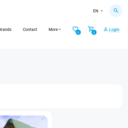
EN
Brands
Contact
More
Login
0
0