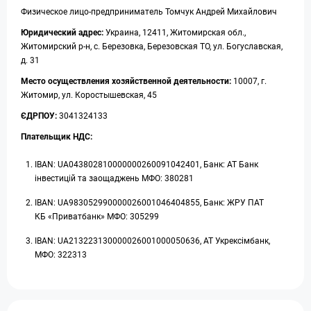
Физическое лицо-предприниматель Томчук Андрей Михайлович
Юридический адрес:
Украина, 12411, Житомирская обл.,
Житомирский р-н, с. Березовка, Березовская ТО, ул. Богуславская,
д. 31
Место осуществления хозяйственной деятельности:
10007, г.
Житомир, ул. Коростышевская, 45
ЄДРПОУ:
3041324133
Плательщик НДС:
IBAN: UA043802810000000260091042401, Банк: АТ Банк
інвестицій та заощаджень МФО: 380281
IBAN: UA983052990000026001046404855, Банк: ЖРУ ПАТ
КБ «Приватбанк» МФО: 305299
IBAN: UA213223130000026001000050636, АТ Укрексімбанк,
МФО: 322313